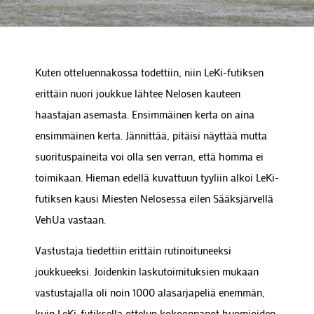
Kuten otteluennakossa todettiin, niin LeKi-futiksen
erittäin nuori joukkue lähtee Nelosen kauteen
haastajan asemasta. Ensimmäinen kerta on aina
ensimmäinen kerta. Jännittää, pitäisi näyttää mutta
suorituspaineita voi olla sen verran, että homma ei
toimikaan. Hieman edellä kuvattuun tyyliin alkoi LeKi-
futiksen kausi Miesten Nelosessa eilen Sääksjärvellä
VehUa vastaan.
Vastustaja tiedettiin erittäin rutinoituneeksi
joukkueeksi. Joidenkin laskutoimituksien mukaan
vastustajalla oli noin 1000 alasarjapeliä enemmän,
kuin LeKi-futiksella ottelun kokoonpanot huomioiden.