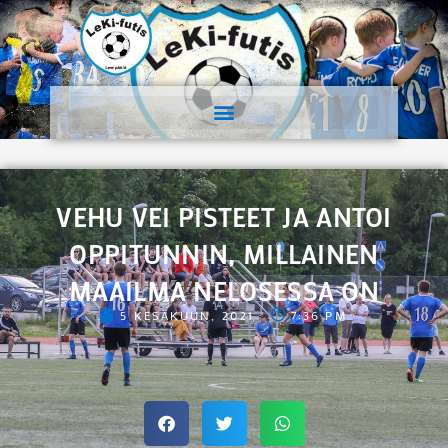
VEHU VEI PISTEET JA ANTOI
OPPITUNNIN, MILLAINEN
MAAILMA NELOSESSA ON
5 KESÄKUUN, 2021
7:36 PM