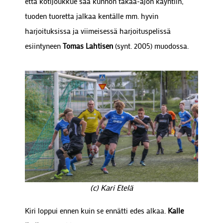
että kotijoukkue saa kunnon takaa-ajon käyntiin,
tuoden tuoretta jalkaa kentälle mm. hyvin
harjoituksissa ja viimeisessä harjoituspelissä
esiintyneen
Tomas Lahtisen
(synt. 2005) muodossa.
(c) Kari Etelä
Kiri loppui ennen kuin se ennätti edes alkaa.
Kalle