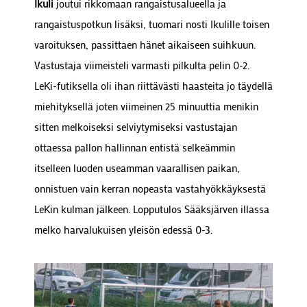
Ikuli
joutui rikkomaan rangaistusalueella ja
rangaistuspotkun lisäksi, tuomari nosti Ikulille toisen
varoituksen, passittaen hänet aikaiseen suihkuun.
Vastustaja viimeisteli varmasti pilkulta pelin 0-2.
LeKi-futiksella oli ihan riittävästi haasteita jo täydellä
miehityksellä joten viimeinen 25 minuuttia menikin
sitten melkoiseksi selviytymiseksi vastustajan
ottaessa pallon hallinnan entistä selkeämmin
itselleen luoden useamman vaarallisen paikan,
onnistuen vain kerran nopeasta vastahyökkäyksestä
LeKin kulman jälkeen. Lopputulos Sääksjärven illassa
melko harvalukuisen yleisön edessä 0-3.