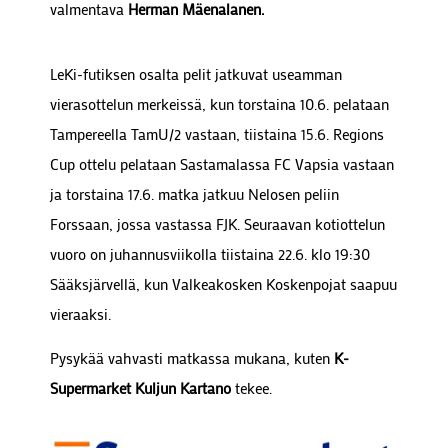
valmentava
Herman Mäenalanen.
LeKi-futiksen osalta pelit jatkuvat useamman
vierasottelun merkeissä, kun torstaina 10.6. pelataan
Tampereella TamU/2 vastaan, tiistaina 15.6. Regions
Cup ottelu pelataan Sastamalassa FC Vapsia vastaan
ja torstaina 17.6. matka jatkuu Nelosen peliin
Forssaan, jossa vastassa FJK. Seuraavan kotiottelun
vuoro on juhannusviikolla tiistaina 22.6. klo 19:30
Sääksjärvellä, kun Valkeakosken Koskenpojat saapuu
vieraaksi.
Pysykää vahvasti matkassa mukana, kuten
K-
Supermarket Kuljun Kartano
tekee.