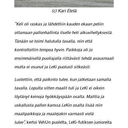
(c) Kari Etelä
”Keli oli raskas ja lähdettiin kauden ekaan peliin
ottamaan pallonhallinta itselle heti alkuvihellyksestä.
Tänään se toimi halutulla tavalla, niin että
kontrolloitiin tempoa hyvin. Paikkoja oli jo
ensimmäisellä puoliajalla riittävästi tehdä avausmaali
mutta ei osunut ja LeKi puolusti sitkeästi.
Luotettiin, että palkinto tulee, kun jatketaan samalla
tavalla. Lopulta sitten maalit tuli ja LeKi ei oikein
löytänyt keinoja hyökkäyspään osalta. Malttia ja
uskallusta pallon kanssa LeKin osalta lisää niin
maalipaikkoja ja maalejakin varmasti vielä
tulee”,
kertoi VehUn puolelta, LeKi-futiksen junioreita