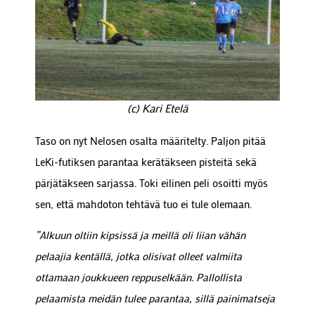
(c) Kari Etelä
Taso on nyt Nelosen osalta määritelty. Paljon pitää
LeKi-futiksen parantaa kerätäkseen pisteitä sekä
pärjätäkseen sarjassa. Toki eilinen peli osoitti myös
sen, että mahdoton tehtävä tuo ei tule olemaan.
”Alkuun oltiin kipsissä ja meillä oli liian vähän
pelaajia kentällä, jotka olisivat olleet valmiita
ottamaan joukkueen reppuselkään. Pallollista
pelaamista meidän tulee parantaa, sillä painimatseja