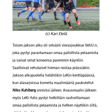
(c) Kari Etelä
Toisen jakson alku oli selvästi vierasjoukkue VehU:n,
joka pystyi parantamaan omaa pallollista pelaamista
ja saivat omat koneensa paremmin käyntiin.
Saattoivat vehulaiset hieman nostaa prässiäkin.
Jakson alkupuolella helähtikin LeKin kenttäpäässä,
kun alasarjoissa komeita maalimääriä paukutellut
Niko Kuhlberg
onnistui jälleen. Avausmaalin jälkeen
myös LeKi-futis pystyi hetkittäin rauhoittamaan
omaa pallollista pelaamista ja hetken näyttikin siltä,