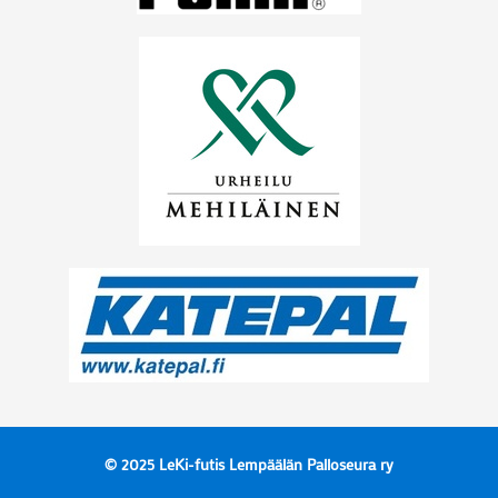
© 2025 LeKi-futis Lempäälän Palloseura ry