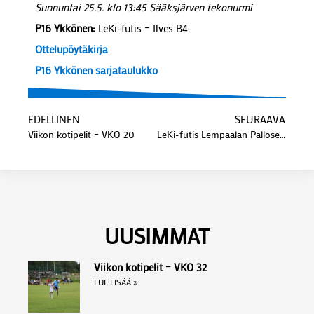
Sunnuntai 25.5. klo 13:45 Sääksjärven tekonurmi
P16 Ykkönen:
LeKi-futis – Ilves B4
Ottelupöytäkirja
P16 Ykkönen sarjataulukko
EDELLINEN
SEURAAVA
Viikon kotipelit – VKO 20
LeKi-futis Lempäälän Palloseura ry:n Kevätkokous
UUSIMMAT
Viikon kotipelit – VKO 32
LUE LISÄÄ »