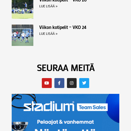
LUE LISÄÄ »
Viikon kotipelit – VKO 24
LUE LISÄÄ »
SEURAA MEITÄ