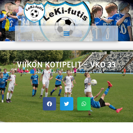
VIIKON KOTIPELIT – VKO 33
12 ELOKUUN, 2024
2:57 PM