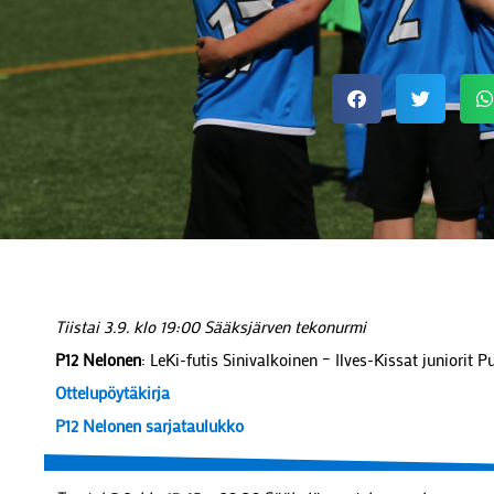
Tiistai 3.9. klo 19:00 Sääksjärven tekonurmi
P12 Nelonen
: LeKi-futis Sinivalkoinen – Ilves-Kissat juniorit 
Ottelupöytäkirja
P12 Nelonen sarjataulukko