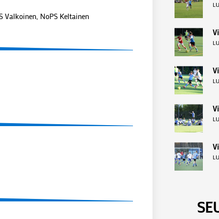
LU
HJS Valkoinen, NoPS Keltainen
Vi
LU
V
LU
Vi
LU
Vi
LU
SE