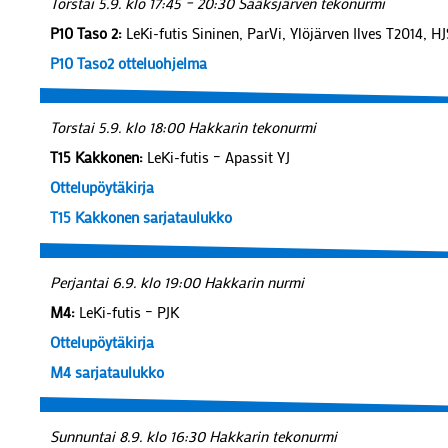
Torstai 5.9. klo 17:45 – 20:30 Sääksjärven tekonurmi
P10 Taso 2:
LeKi-futis Sininen, ParVi, Ylöjärven Ilves T2014, 
P10 Taso2 otteluohjelma
Torstai 5.9. klo 18:00 Hakkarin tekonurmi
T15 Kakkonen:
LeKi-futis – Apassit YJ
Ottelupöytäkirja
T15 Kakkonen sarjataulukko
Perjantai 6.9. klo 19:00 Hakkarin nurmi
M4:
LeKi-futis – PJK
Ottelupöytäkirja
M4 sarjataulukko
Sunnuntai 8.9. klo 16:30 Hakkarin tekonurmi