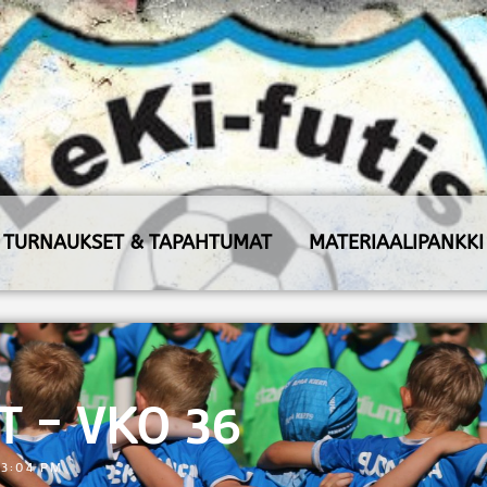
TURNAUKSET & TAPAHTUMAT
MATERIAALIPANKKI
T – VKO 36
3:04 PM