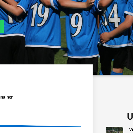
Punainen
U
Vi