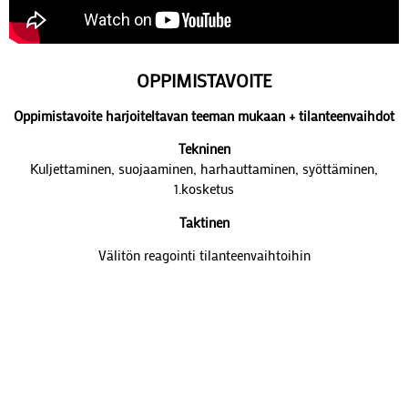
OPPIMISTAVOITE
Oppimistavoite harjoiteltavan teeman mukaan + tilanteenvaihdot
Tekninen
Kuljettaminen, suojaaminen, harhauttaminen, syöttäminen,
1.kosketus
Taktinen
Välitön reagointi tilanteenvaihtoihin
Fyysinen
Nopeus, suunnanmuutokset, kaksinkamppailupelaaminen
Henkinen
Välitön prässi, loppuun asti pelaaminen