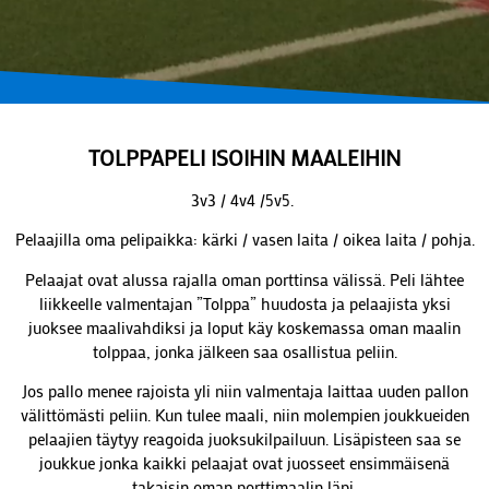
TOLPPAPELI ISOIHIN MAALEIHIN
3v3 / 4v4 /5v5.
Pelaajilla oma pelipaikka: kärki / vasen laita / oikea laita / pohja.
Pelaajat ovat alussa rajalla oman porttinsa välissä. Peli lähtee
liikkeelle valmentajan ”Tolppa” huudosta ja pelaajista yksi
juoksee maalivahdiksi ja loput käy koskemassa oman maalin
tolppaa, jonka jälkeen saa osallistua peliin.
Jos pallo menee rajoista yli niin valmentaja laittaa uuden pallon
välittömästi peliin. Kun tulee maali, niin molempien joukkueiden
pelaajien täytyy reagoida juoksukilpailuun. Lisäpisteen saa se
joukkue jonka kaikki pelaajat ovat juosseet ensimmäisenä
takaisin oman porttimaalin läpi.