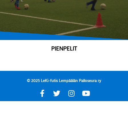
PIENPELIT
© 2025 LeKi-futis Lempäälän Palloseura ry