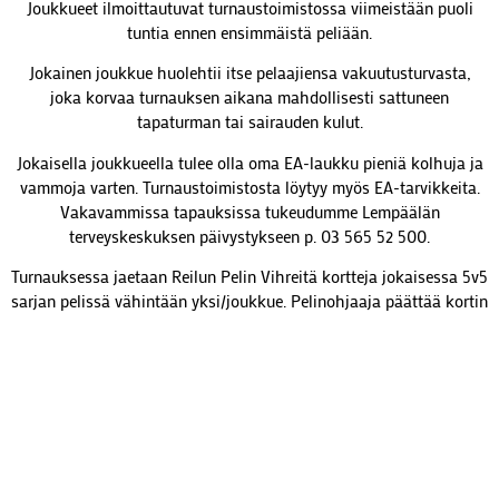
Joukkueet ilmoittautuvat turnaustoimistossa viimeistään puoli
tuntia ennen ensimmäistä peliään.
Jokainen joukkue huolehtii itse pelaajiensa vakuutusturvasta,
joka korvaa turnauksen aikana mahdollisesti sattuneen
tapaturman tai sairauden kulut.
Jokaisella joukkueella tulee olla oma EA-laukku pieniä kolhuja ja
vammoja varten. Turnaustoimistosta löytyy myös EA-tarvikkeita.
Vakavammissa tapauksissa tukeudumme Lempäälän
terveyskeskuksen päivystykseen p. 03 565 52 500.
Turnauksessa jaetaan Reilun Pelin Vihreitä kortteja jokaisessa 5v5
sarjan pelissä vähintään yksi/joukkue. Pelinohjaaja päättää kortin
saajan tarvittaessa yhdessä joukkueiden valmentajien kanssa.
Mahdollisia kiistatilanteita varten turnauksessa on järjestävän
seuran nimeämä jury. Protesti tulee tehdä 30 minuutin sisällä
ottelun päättymisestä. Protesti tehdään kirjallisena ja annetaan
turnausvastaavalle protestimaksun kera. Protestimaksu 150€.
Protestimaksu 150€ palautetaan, mikäli protesti hyväksytään.
Juryn päätöksestä ei voi valittaa.