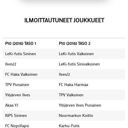
ILMOITTAUTUNEET JOUKKUEET
P10 (2016) TASO 1
P10 (2016) TASO 2
LeKi-futis Sininen
LeKi-futis Valkoinen
Ilves/2
LeKi-futis Sinivalkoinen
FC Haka Valkoinen
Ilves/2
TPV Punainen
FC Haka Harmaa
Ylöjärven Ilves
TPV Valkoinen
Akaa YJ
Ylöjärven Ilves Punainen
RiPS Sininen
Noormarkun Koitto
FC NopsVapsi
Karhu-Futis