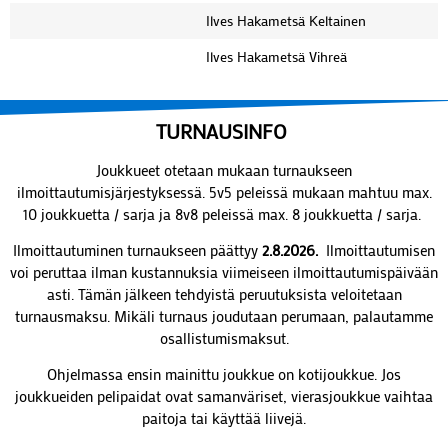
Ilves Hakametsä Keltainen
Ilves Hakametsä Vihreä
TURNAUSINFO
Joukkueet otetaan mukaan turnaukseen
ilmoittautumisjärjestyksessä. 5v5 peleissä mukaan mahtuu max.
10 joukkuetta / sarja ja 8v8 peleissä max. 8 joukkuetta / sarja.
Ilmoittautuminen turnaukseen päättyy
2.8.2026.
Ilmoittautumisen
voi peruttaa ilman kustannuksia viimeiseen ilmoittautumispäivään
asti. Tämän jälkeen tehdyistä peruutuksista veloitetaan
turnausmaksu. Mikäli turnaus joudutaan perumaan, palautamme
osallistumismaksut.
Ohjelmassa ensin mainittu joukkue on kotijoukkue. Jos
joukkueiden pelipaidat ovat samanväriset, vierasjoukkue vaihtaa
paitoja tai käyttää liivejä.