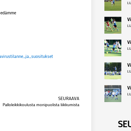
LU
 tiedämme
Vi
LU
V
LU
virustilanne_ja_suositukset
Vi
LU
Vi
LU
SEURAAVA
Palloleikkikoulusta monipuolista liikkumista
SE