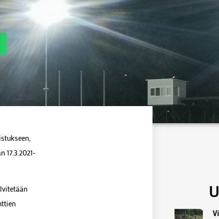
istukseen,
n 17.3.2021-
U
lvitetään
nttien
Vi