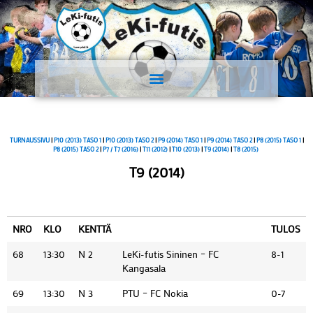
TURNAUSSIVU
|
P10 (2013) TASO 1
|
P10 (2013) TASO 2
|
P9 (2014) TASO 1
|
P9 (2014) TASO 2
|
P8 (2015) TASO 1
|
P8 (2015) TASO 2
|
P7 / T7 (2016)
|
T11 (2012)
|
T10 (2013)
|
T9 (2014)
|
T8 (2015)
T9 (2014)
NRO
KLO
KENTTÄ
TULOS
68
13:30
N 2
LeKi-futis Sininen – FC
8-1
Kangasala
69
13:30
N 3
PTU – FC Nokia
0-7