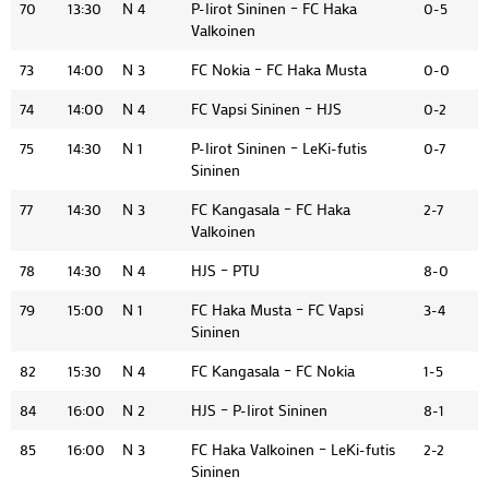
70
13:30
N 4
P-Iirot Sininen – FC Haka
0-5
Valkoinen
73
14:00
N 3
FC Nokia – FC Haka Musta
0-0
74
14:00
N 4
FC Vapsi Sininen – HJS
0-2
75
14:30
N 1
P-Iirot Sininen – LeKi-futis
0-7
Sininen
77
14:30
N 3
FC Kangasala – FC Haka
2-7
Valkoinen
78
14:30
N 4
HJS – PTU
8-0
79
15:00
N 1
FC Haka Musta – FC Vapsi
3-4
Sininen
82
15:30
N 4
FC Kangasala – FC Nokia
1-5
84
16:00
N 2
HJS – P-Iirot Sininen
8-1
85
16:00
N 3
FC Haka Valkoinen – LeKi-futis
2-2
Sininen