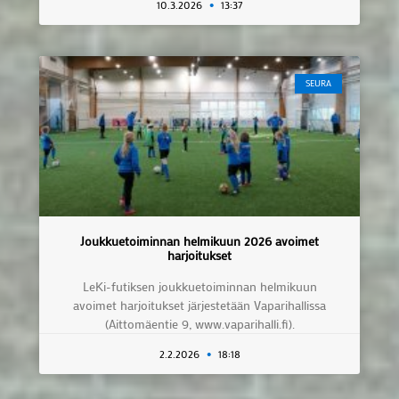
10.3.2026
13:37
SEURA
Joukkuetoiminnan helmikuun 2026 avoimet
harjoitukset
LeKi-futiksen joukkuetoiminnan helmikuun
avoimet harjoitukset järjestetään Vaparihallissa
(Aittomäentie 9, www.vaparihalli.fi).
2.2.2026
18:18