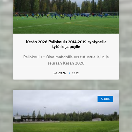
Kesän 2026 Pallokoulu 2014-2019 syntyneille
tytöille ja pojille
Pallokoulu – Oiva mahdollisuus tutustua lajiin ja
seuraan Kesän 2026
3.4.2026
12:19
SEURA