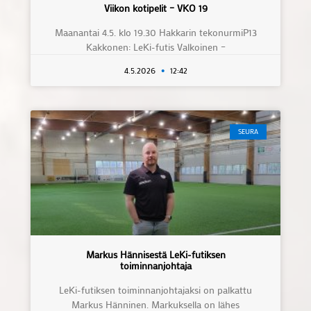
Viikon kotipelit – VKO 19
Maanantai 4.5. klo 19.30 Hakkarin tekonurmiP13
Kakkonen: LeKi-futis Valkoinen –
4.5.2026
12:42
SEURA
Markus Hännisestä LeKi-futiksen
toiminnanjohtaja
LeKi-futiksen toiminnanjohtajaksi on palkattu
Markus Hänninen. Markuksella on lähes