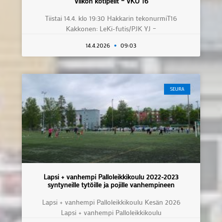
Viikon kotipelit – VKO 16
Tiistai 14.4. klo 19:30 Hakkarin tekonurmiT16
Kakkonen: LeKi-futis/PJK YJ –
14.4.2026
09:03
SEURA
Lapsi + vanhempi Palloleikkikoulu 2022-2023
syntyneille tytöille ja pojille vanhempineen
Lapsi + vanhempi Palloleikkikoulu Kesän 2026
Lapsi + vanhempi Palloleikkikoulu