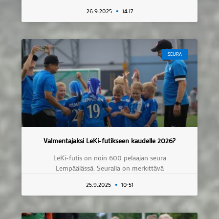
26.9.2025
14:17
SEURA
Valmentajaksi LeKi-futikseen kaudelle 2026?
LeKi-futis on noin 600 pelaajan seura
Lempäälässä. Seuralla on merkittävä
25.9.2025
10:51