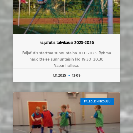
Faijafutis talvikausi 2025-2026
Faijafutis starttaa sunnuntaina 30.11.2025. Ryhmä
harjoittelee sunnuntaisin klo 19.30–20.30
Vaparihallissa.
7.11.2025
13:09
PALLOLEIKKIKOULU