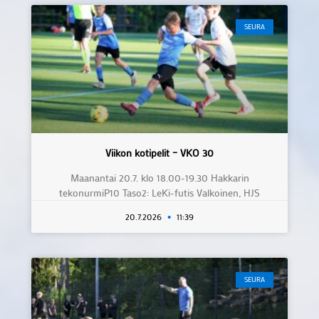
SEURA
Viikon kotipelit – VKO 30
Maanantai 20.7. klo 18.00-19.30 Hakkarin
tekonurmiP10 Taso2: LeKi-futis Valkoinen, HJS
20.7.2026
11:39
SEURA