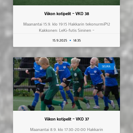
Viikon kotipelit – VKO 38
Maanantai 15.9. klo 19:15 Hakkarin tekonurmiP12
Kakkonen: LeKi-futis Sininen –
15.9.2025
14:35
SEURA
Viikon kotipelit – VKO 37
Maanantai 8.9. klo 17:30-20:00 Hakkarin