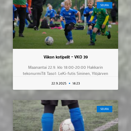
SEURA
Viikon kotipelit – VKO 39
Maanantai 22.9. klo 18:00-20:00 Hakkarin
tekonurmiT8 Taso1: LeKi-futis Sininen, Ylöjärven
22.9.2025
14:23
SEURA