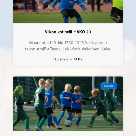
Viikon kotipelit – VKO 20
Maanantai 11.5. klo 17.30-19.15 Sääksjärven
tekonurmiP9 Taso2: LeKi-futis Valkoinen, LaVe,
11.5.2026
14:09
SEURA