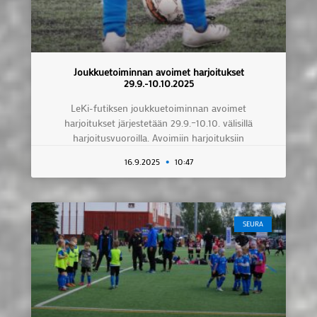
Joukkuetoiminnan avoimet harjoitukset
29.9.-10.10.2025
LeKi-futiksen joukkuetoiminnan avoimet
harjoitukset järjestetään 29.9.–10.10. välisillä
harjoitusvuoroilla. Avoimiin harjoituksiin
16.9.2025
10:47
SEURA