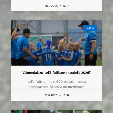
26.9.2025
14:17
SEURA
Valmentajaksi LeKi-futikseen kaudelle 2026?
LeKi-futis on noin 600 pelaajan seura
Lempäälässä. Seuralla on merkittävä
25.9.2025
10:51