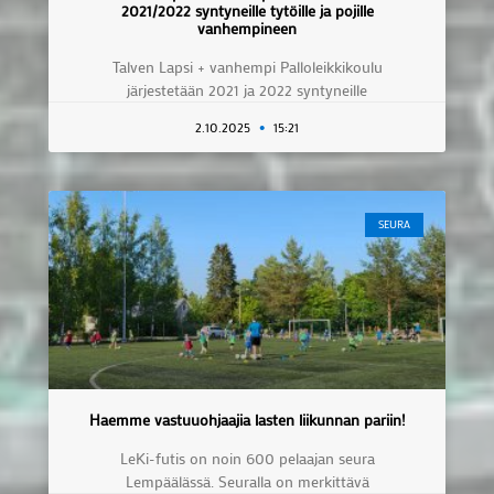
2021/2022 syntyneille tytöille ja pojille
vanhempineen
Talven Lapsi + vanhempi Palloleikkikoulu
järjestetään 2021 ja 2022 syntyneille
2.10.2025
15:21
SEURA
Haemme vastuuohjaajia lasten liikunnan pariin!
LeKi-futis on noin 600 pelaajan seura
Lempäälässä. Seuralla on merkittävä