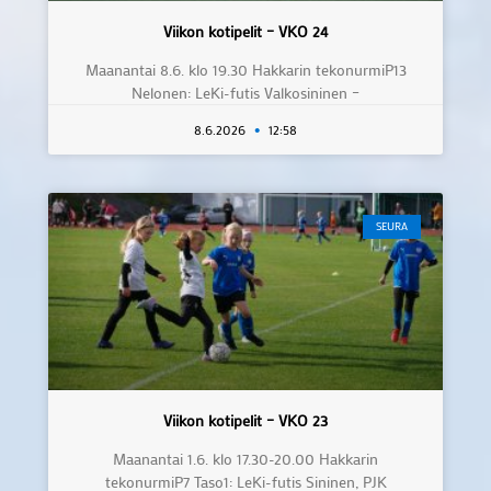
Viikon kotipelit – VKO 24
Maanantai 8.6. klo 19.30 Hakkarin tekonurmiP13
Nelonen: LeKi-futis Valkosininen –
8.6.2026
12:58
SEURA
Viikon kotipelit – VKO 23
Maanantai 1.6. klo 17.30-20.00 Hakkarin
tekonurmiP7 Taso1: LeKi-futis Sininen, PJK