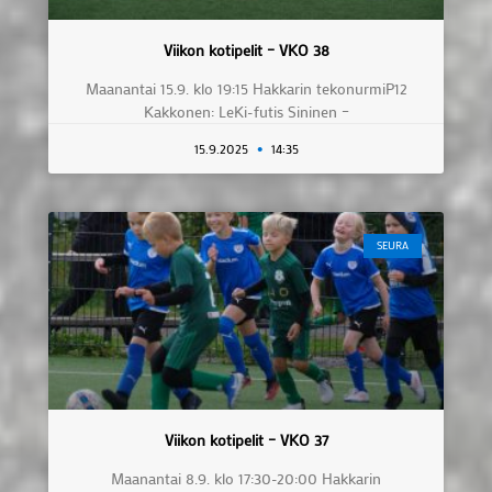
Viikon kotipelit – VKO 38
Maanantai 15.9. klo 19:15 Hakkarin tekonurmiP12
Kakkonen: LeKi-futis Sininen –
15.9.2025
14:35
SEURA
Viikon kotipelit – VKO 37
Maanantai 8.9. klo 17:30-20:00 Hakkarin