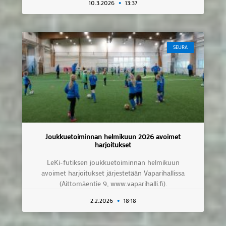
10.3.2026
13:37
SEURA
Joukkuetoiminnan helmikuun 2026 avoimet
harjoitukset
LeKi-futiksen joukkuetoiminnan helmikuun
avoimet harjoitukset järjestetään Vaparihallissa
(Aittomäentie 9, www.vaparihalli.fi).
2.2.2026
18:18