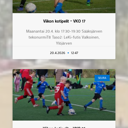
Viikon kotipelit – VKO 17
Maanantai 20.4. klo 17:30-19:30 Sääksjärven
tekonurmiT8 Taso2: LeKi-futis Valkoinen,
Ylöjärven
20.4.2026
12:47
SEURA