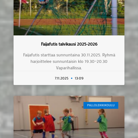
Faijafutis talvikausi 2025-2026
Faijafutis starttaa sunnuntaina 30.11.2025. Ryhmä
harjoittelee sunnuntaisin klo 19.30–20.30
Vaparihallissa.
7.11.2025
13:09
PALLOLEIKKIKOULU