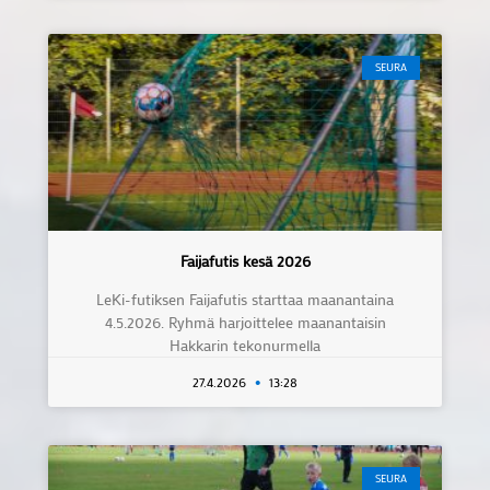
SEURA
Faijafutis kesä 2026
LeKi-futiksen Faijafutis starttaa maanantaina
4.5.2026. Ryhmä harjoittelee maanantaisin
Hakkarin tekonurmella
27.4.2026
13:28
SEURA