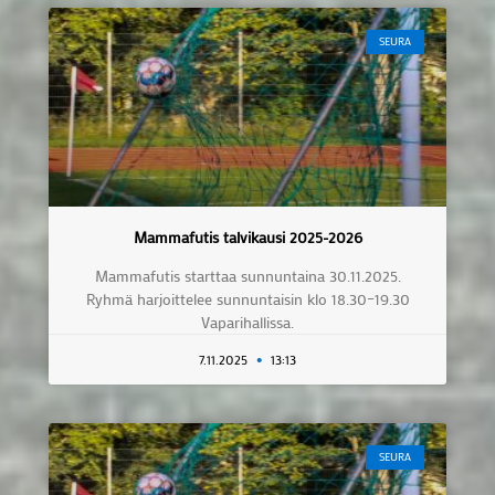
SEURA
Mammafutis talvikausi 2025-2026
Mammafutis starttaa sunnuntaina 30.11.2025.
Ryhmä harjoittelee sunnuntaisin klo 18.30–19.30
Vaparihallissa.
7.11.2025
13:13
SEURA