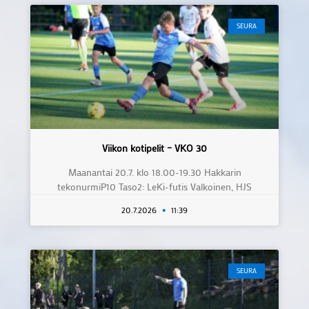
SEURA
Viikon kotipelit – VKO 30
Maanantai 20.7. klo 18.00-19.30 Hakkarin
tekonurmiP10 Taso2: LeKi-futis Valkoinen, HJS
20.7.2026
11:39
SEURA