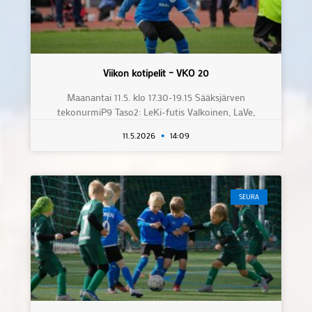
Viikon kotipelit – VKO 20
Maanantai 11.5. klo 17.30-19.15 Sääksjärven
tekonurmiP9 Taso2: LeKi-futis Valkoinen, LaVe,
11.5.2026
14:09
SEURA