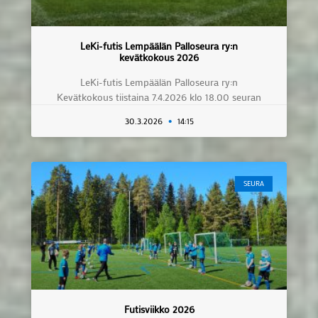
LeKi-futis Lempäälän Palloseura ry:n
kevätkokous 2026
LeKi-futis Lempäälän Palloseura ry:n
Kevätkokous tiistaina 7.4.2026 klo 18.00 seuran
30.3.2026
14:15
SEURA
Futisviikko 2026