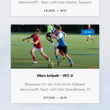
tekonurmiP11 Taso1: LeKi-futis Sininen, Tampere
3.8.2026
14:53
SEURA
Viikon kotipelit – VKO 31
Maanantai 27.7. klo 17.30-20.00 Hakkarin
tekonurmiP9 Taso2: LeKi-futis Sinivalkoinen, FC
27.7.2026
10:55