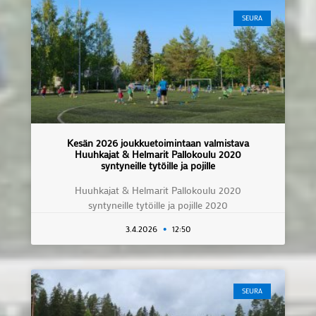
SEURA
Kesän 2026 joukkuetoimintaan valmistava
Huuhkajat & Helmarit Pallokoulu 2020
syntyneille tytöille ja pojille
Huuhkajat & Helmarit Pallokoulu 2020
syntyneille tytöille ja pojille 2020
3.4.2026
12:50
SEURA