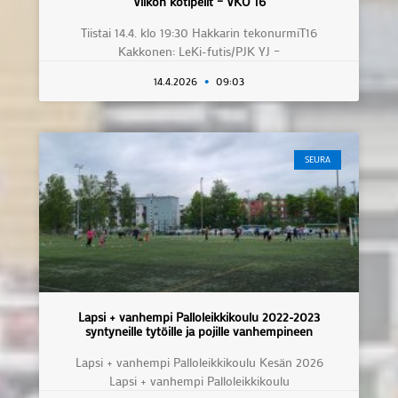
Viikon kotipelit – VKO 16
Tiistai 14.4. klo 19:30 Hakkarin tekonurmiT16
Kakkonen: LeKi-futis/PJK YJ –
14.4.2026
09:03
SEURA
Lapsi + vanhempi Palloleikkikoulu 2022-2023
syntyneille tytöille ja pojille vanhempineen
Lapsi + vanhempi Palloleikkikoulu Kesän 2026
Lapsi + vanhempi Palloleikkikoulu