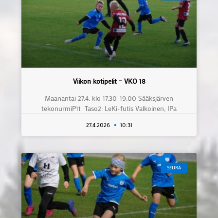
Viikon kotipelit – VKO 18
Maanantai 27.4. klo 17.30-19.00 Sääksjärven
tekonurmiP11 Taso2: LeKi-futis Valkoinen, IPa
27.4.2026
10:31
SEURA