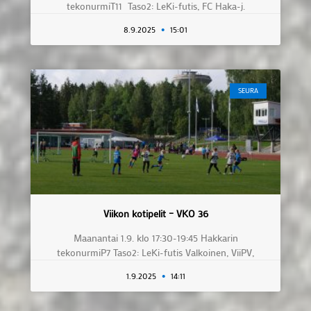
tekonurmiT11 Taso2: LeKi-futis, FC Haka-j.
8.9.2025
15:01
SEURA
Viikon kotipelit – VKO 36
Maanantai 1.9. klo 17:30-19:45 Hakkarin
tekonurmiP7 Taso2: LeKi-futis Valkoinen, ViiPV,
1.9.2025
14:11