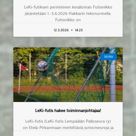
LeKi-futiksen perinteinen kesäloman Futisviikko
järjestetään 1.-5.6.2026 Hakkarin tekonurmella.
Futisviikko on
12.3.2026
14:23
SEURA
LeKi-futis hakee toiminnanjohtajaa!
LeKi-futis (LeKi-futis Lempäälän Palloseura ry)
on Etelä-Pirkanmaan merkittäviä junioriseuroja ja