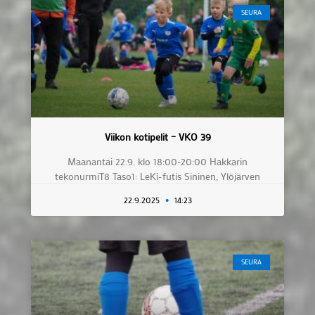
SEURA
Viikon kotipelit – VKO 39
Maanantai 22.9. klo 18:00-20:00 Hakkarin
tekonurmiT8 Taso1: LeKi-futis Sininen, Ylöjärven
22.9.2025
14:23
SEURA