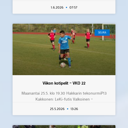
1.6.2026
07:57
SEURA
Viikon kotipelit – VKO 22
Maanantai 25.5. klo 19.30 Hakkarin tekonurmiP13
Kakkonen: LeKi-futis Valkoinen –
25.5.2026
13:26