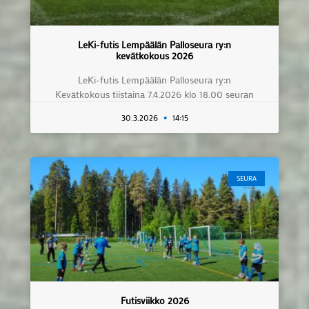
LeKi-futis Lempäälän Palloseura ry:n
kevätkokous 2026
LeKi-futis Lempäälän Palloseura ry:n
Kevätkokous tiistaina 7.4.2026 klo 18.00 seuran
30.3.2026
14:15
SEURA
Futisviikko 2026