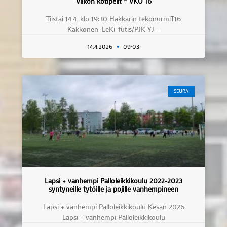
Viikon kotipelit – VKO 16
Tiistai 14.4. klo 19:30 Hakkarin tekonurmiT16
Kakkonen: LeKi-futis/PJK YJ –
14.4.2026
09:03
SEURA
Lapsi + vanhempi Palloleikkikoulu 2022-2023
syntyneille tytöille ja pojille vanhempineen
Lapsi + vanhempi Palloleikkikoulu Kesän 2026
Lapsi + vanhempi Palloleikkikoulu