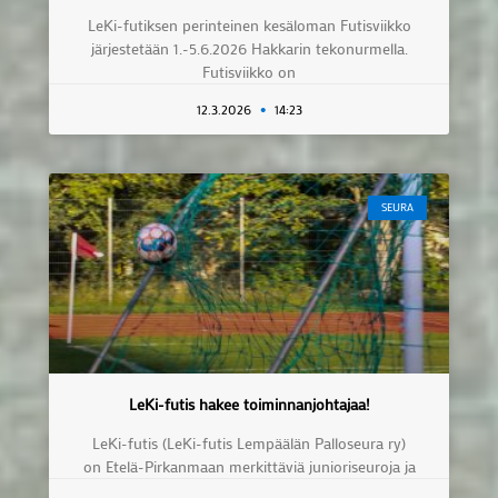
LeKi-futiksen perinteinen kesäloman Futisviikko
järjestetään 1.-5.6.2026 Hakkarin tekonurmella.
Futisviikko on
12.3.2026
14:23
SEURA
LeKi-futis hakee toiminnanjohtajaa!
LeKi-futis (LeKi-futis Lempäälän Palloseura ry)
on Etelä-Pirkanmaan merkittäviä junioriseuroja ja