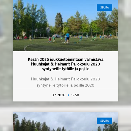
SEURA
Kesän 2026 joukkuetoimintaan valmistava
Huuhkajat & Helmarit Pallokoulu 2020
syntyneille tytöille ja pojille
Huuhkajat & Helmarit Pallokoulu 2020
syntyneille tytöille ja pojille 2020
3.4.2026
12:50
SEURA