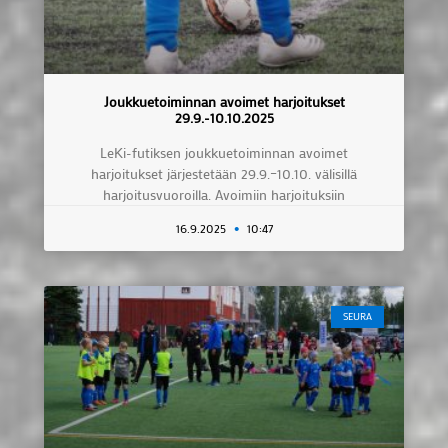
Joukkuetoiminnan avoimet harjoitukset
29.9.-10.10.2025
LeKi-futiksen joukkuetoiminnan avoimet
harjoitukset järjestetään 29.9.–10.10. välisillä
harjoitusvuoroilla. Avoimiin harjoituksiin
16.9.2025
10:47
SEURA