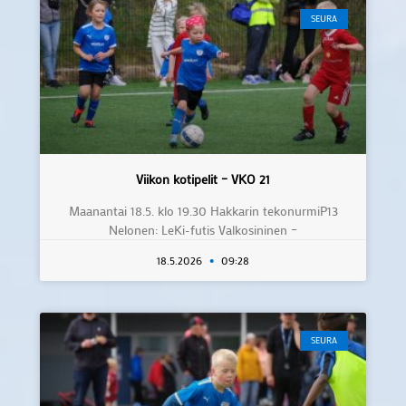
SEURA
Viikon kotipelit – VKO 21
Maanantai 18.5. klo 19.30 Hakkarin tekonurmiP13
Nelonen: LeKi-futis Valkosininen –
18.5.2026
09:28
SEURA