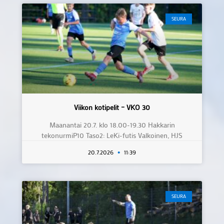
SEURA
Viikon kotipelit – VKO 30
Maanantai 20.7. klo 18.00-19.30 Hakkarin
tekonurmiP10 Taso2: LeKi-futis Valkoinen, HJS
20.7.2026
11:39
SEURA