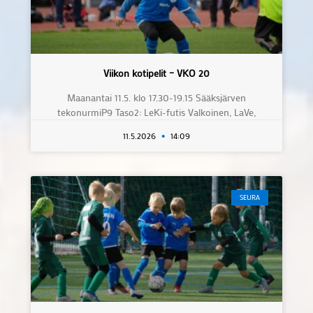
Viikon kotipelit – VKO 20
Maanantai 11.5. klo 17.30-19.15 Sääksjärven
tekonurmiP9 Taso2: LeKi-futis Valkoinen, LaVe,
11.5.2026
14:09
SEURA