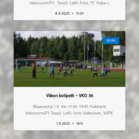
tekonurmiT11 Taso2: LeKi-futis, FC Haka-j.
8.9.2025
15:01
SEURA
Viikon kotipelit – VKO 36
Maanantai 1.9. klo 17:30-19:45 Hakkarin
tekonurmiP7 Taso2: LeKi-futis Valkoinen, ViiPV,
1.9.2025
14:11