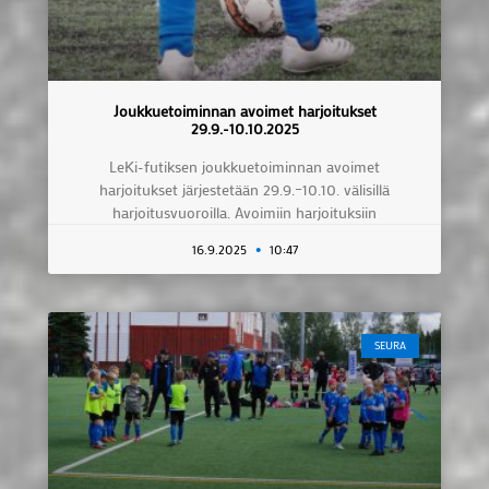
Joukkuetoiminnan avoimet harjoitukset
29.9.-10.10.2025
LeKi-futiksen joukkuetoiminnan avoimet
harjoitukset järjestetään 29.9.–10.10. välisillä
harjoitusvuoroilla. Avoimiin harjoituksiin
16.9.2025
10:47
SEURA