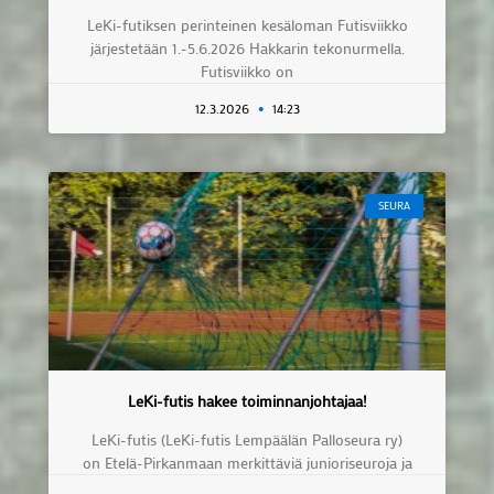
LeKi-futiksen perinteinen kesäloman Futisviikko
järjestetään 1.-5.6.2026 Hakkarin tekonurmella.
Futisviikko on
12.3.2026
14:23
SEURA
LeKi-futis hakee toiminnanjohtajaa!
LeKi-futis (LeKi-futis Lempäälän Palloseura ry)
on Etelä-Pirkanmaan merkittäviä junioriseuroja ja