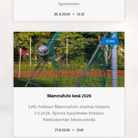
kymmenen
30.4.2026
13:32
SEURA
Mammafutis kesä 2026
LeKi-futiksen Mammafutis starttaa tiistaina
5.5.2026. Ryhmä harjoittelee tiistaisin
Keskuskentän tekonurmella
27.4.2026
13:41