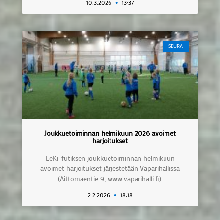
10.3.2026
13:37
SEURA
Joukkuetoiminnan helmikuun 2026 avoimet
harjoitukset
LeKi-futiksen joukkuetoiminnan helmikuun
avoimet harjoitukset järjestetään Vaparihallissa
(Aittomäentie 9, www.vaparihalli.fi).
2.2.2026
18:18