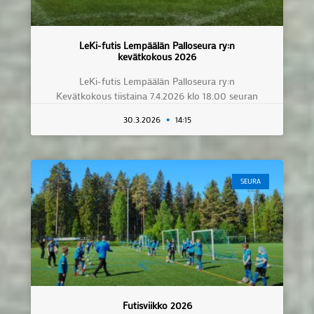
LeKi-futis Lempäälän Palloseura ry:n
kevätkokous 2026
LeKi-futis Lempäälän Palloseura ry:n
Kevätkokous tiistaina 7.4.2026 klo 18.00 seuran
30.3.2026
14:15
SEURA
Futisviikko 2026