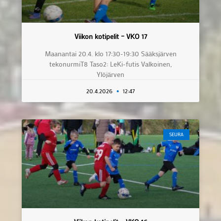
Viikon kotipelit – VKO 17
Maanantai 20.4. klo 17:30-19:30 Sääksjärven
tekonurmiT8 Taso2: LeKi-futis Valkoinen,
Ylöjärven
20.4.2026
12:47
SEURA