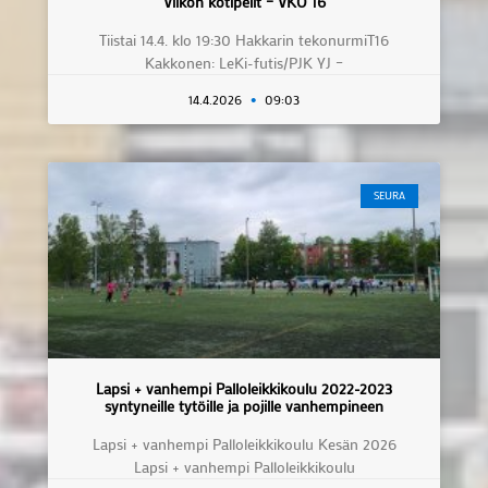
Viikon kotipelit – VKO 16
Tiistai 14.4. klo 19:30 Hakkarin tekonurmiT16
Kakkonen: LeKi-futis/PJK YJ –
14.4.2026
09:03
SEURA
Lapsi + vanhempi Palloleikkikoulu 2022-2023
syntyneille tytöille ja pojille vanhempineen
Lapsi + vanhempi Palloleikkikoulu Kesän 2026
Lapsi + vanhempi Palloleikkikoulu