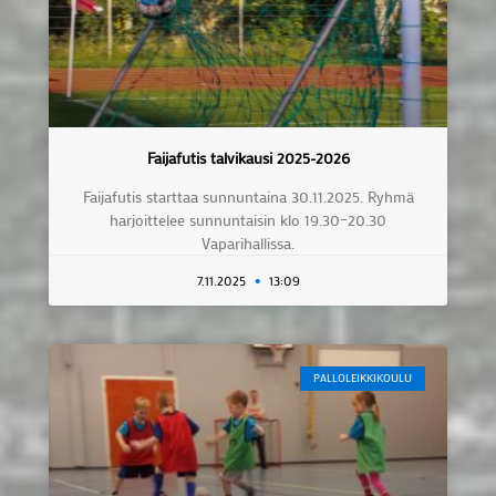
Faijafutis talvikausi 2025-2026
Faijafutis starttaa sunnuntaina 30.11.2025. Ryhmä
harjoittelee sunnuntaisin klo 19.30–20.30
Vaparihallissa.
7.11.2025
13:09
PALLOLEIKKIKOULU