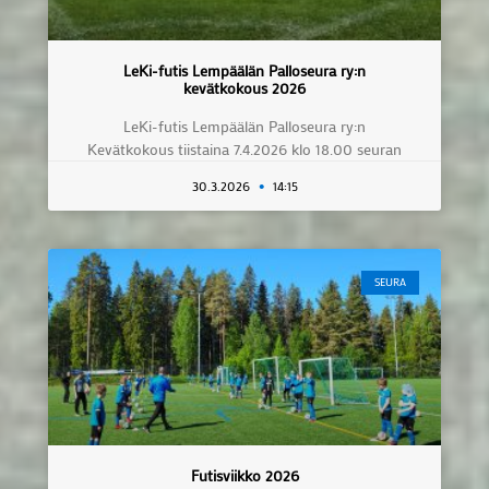
LeKi-futis Lempäälän Palloseura ry:n
kevätkokous 2026
LeKi-futis Lempäälän Palloseura ry:n
Kevätkokous tiistaina 7.4.2026 klo 18.00 seuran
30.3.2026
14:15
SEURA
Futisviikko 2026