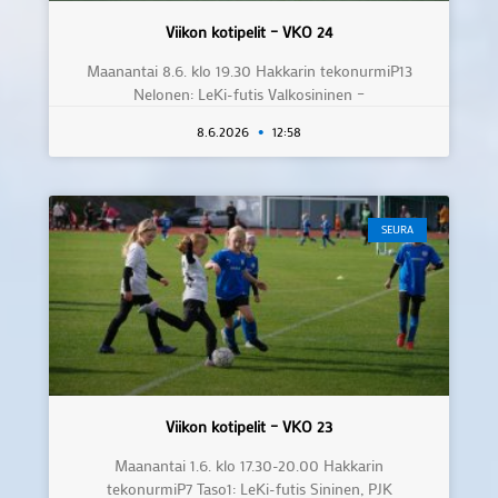
Viikon kotipelit – VKO 24
Maanantai 8.6. klo 19.30 Hakkarin tekonurmiP13
Nelonen: LeKi-futis Valkosininen –
8.6.2026
12:58
SEURA
Viikon kotipelit – VKO 23
Maanantai 1.6. klo 17.30-20.00 Hakkarin
tekonurmiP7 Taso1: LeKi-futis Sininen, PJK