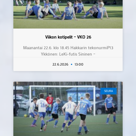
Viikon kotipelit – VKO 26
Maanantai 22.6. klo 18.45 Hakkarin tekonurmiP13
Ykkönen: LeKi-futis Sininen –
22.6.2026
13:00
SEURA