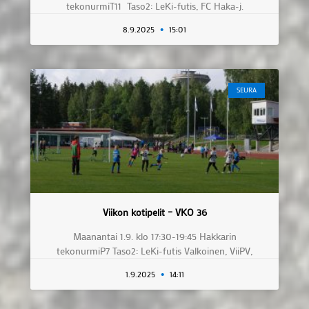
tekonurmiT11 Taso2: LeKi-futis, FC Haka-j.
8.9.2025
15:01
SEURA
Viikon kotipelit – VKO 36
Maanantai 1.9. klo 17:30-19:45 Hakkarin
tekonurmiP7 Taso2: LeKi-futis Valkoinen, ViiPV,
1.9.2025
14:11