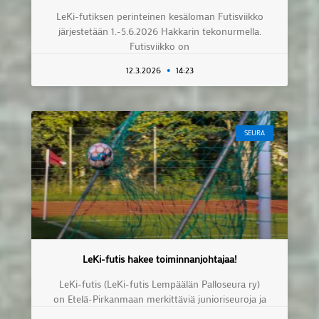
LeKi-futiksen perinteinen kesäloman Futisviikko
järjestetään 1.-5.6.2026 Hakkarin tekonurmella.
Futisviikko on
12.3.2026
14:23
SEURA
LeKi-futis hakee toiminnanjohtajaa!
LeKi-futis (LeKi-futis Lempäälän Palloseura ry)
on Etelä-Pirkanmaan merkittäviä junioriseuroja ja