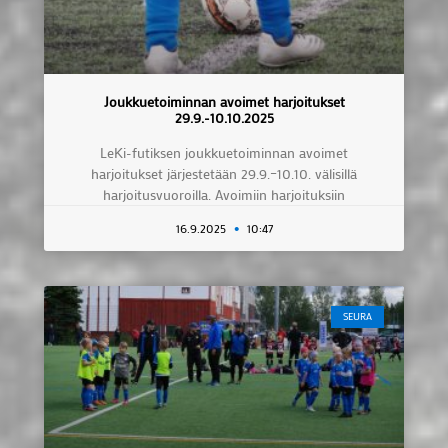
Joukkuetoiminnan avoimet harjoitukset
29.9.-10.10.2025
LeKi-futiksen joukkuetoiminnan avoimet
harjoitukset järjestetään 29.9.–10.10. välisillä
harjoitusvuoroilla. Avoimiin harjoituksiin
16.9.2025
10:47
SEURA