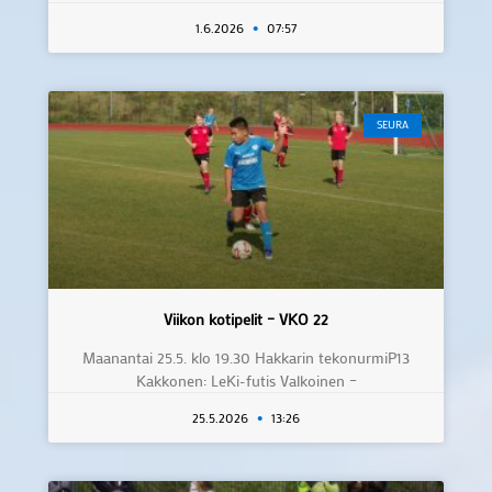
1.6.2026
07:57
SEURA
Viikon kotipelit – VKO 22
Maanantai 25.5. klo 19.30 Hakkarin tekonurmiP13
Kakkonen: LeKi-futis Valkoinen –
25.5.2026
13:26