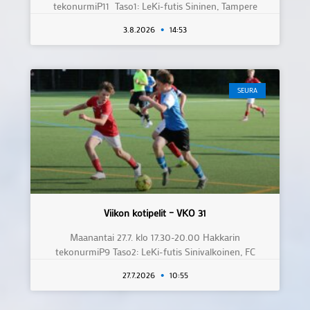
tekonurmiP11 Taso1: LeKi-futis Sininen, Tampere
3.8.2026
14:53
SEURA
Viikon kotipelit – VKO 31
Maanantai 27.7. klo 17.30-20.00 Hakkarin
tekonurmiP9 Taso2: LeKi-futis Sinivalkoinen, FC
27.7.2026
10:55