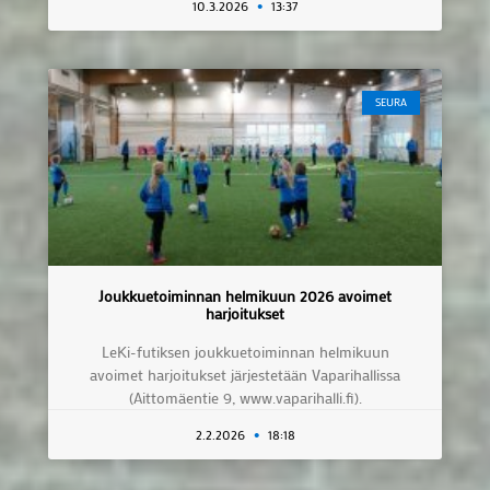
10.3.2026
13:37
SEURA
Joukkuetoiminnan helmikuun 2026 avoimet
harjoitukset
LeKi-futiksen joukkuetoiminnan helmikuun
avoimet harjoitukset järjestetään Vaparihallissa
(Aittomäentie 9, www.vaparihalli.fi).
2.2.2026
18:18