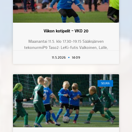
Viikon kotipelit – VKO 20
Maanantai 11.5. klo 17.30-19.15 Sääksjärven
tekonurmiP9 Taso2: LeKi-futis Valkoinen, LaVe,
11.5.2026
14:09
SEURA