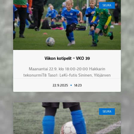
SEURA
Viikon kotipelit – VKO 39
Maanantai 22.9. klo 18:00-20:00 Hakkarin
tekonurmiT8 Taso1: LeKi-futis Sininen, Ylöjärven
22.9.2025
14:23
SEURA